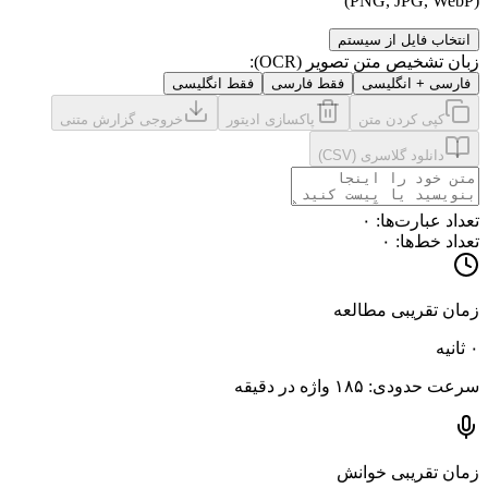
(PNG, JPG, WebP)
انتخاب فایل از سیستم
زبان تشخیص متن تصویر (OCR):
فارسی + انگلیسی
فقط فارسی
فقط انگلیسی
کپی کردن متن
پاکسازی ادیتور
خروجی گزارش متنی
دانلود گلاسری (CSV)
تعداد عبارت‌ها
:
۰
تعداد خط‌ها
:
۰
زمان تقریبی مطالعه
۰ ثانیه
سرعت حدودی: ۱۸۵ واژه در دقیقه
زمان تقریبی خوانش