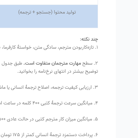
تولید محتوا
(
جستجو
+
ترجمه
)
چند نکته
:
۱. تازه‌کاربودن مترجم، سادگی متن، خواستهٔ کارفرما، نوع استفاده از ترجمه و هر دلیل دیگری در نهایت حداقل دستمزد و نرخ پایه می‌شود نه کمتر از آن.
۲. سطح
مهارت مترجمان متفاوت است
.
طبق جدول ضر
توضیح بیشتر در انتهای نرخ‌نامه را بخوانید.
۳
.
ارزیابی کیفیت ترجمه، اصلاح ترجمهٔ انسانی یا ماشینی از عهدهٔ مترجم سطح
۴
.
میانگین سرعت ترجمهٔ کتبی ۴۰۰ کلمه در ساعت است
۵
.
میانگین میزان کار مترجم کتبی در حالت عادی ۲۵۰۰ کلمه در روز است
۶
.
پرداخت دستمزد ترجمهٔ انسانی کمتر از ۱۷۵ تومان به ازای هر کلمه