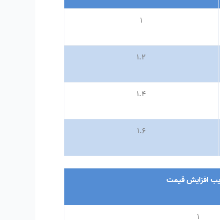
۱
۱
.
۲
۱
.
۴
۱
.
۶
ب افزایش قیمت
۱