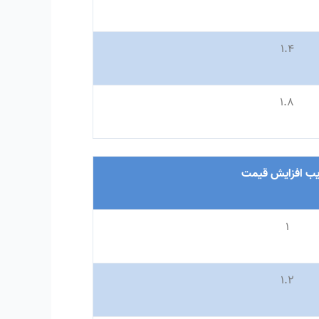
۱
.
۴
۱
.
۸
ب افزایش قیمت
۱
۱
.
۲